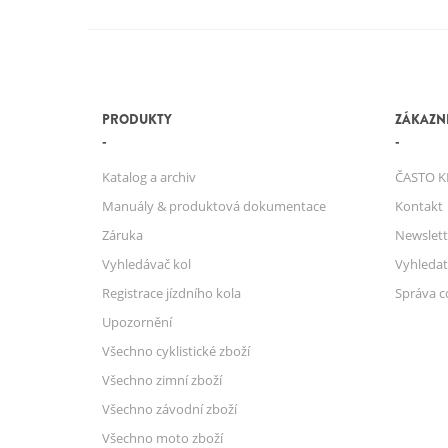
PRODUKTY
ZÁKAZNI
Katalog a archiv
ČASTO K
Manuály & produktová dokumentace
Kontakt
Záruka
Newslett
Vyhledávač kol
Vyhledat
Registrace jízdního kola
Správa c
Upozornění
Všechno cyklistické zboží
Všechno zimní zboží
Všechno závodní zboží
Všechno moto zboží