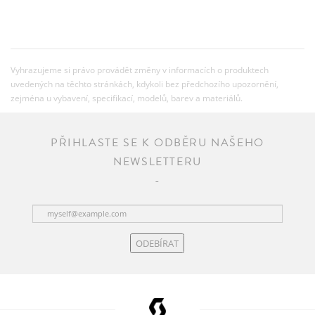
Vyhrazujeme si právo provádět změny v informacích o produktech
uvedených na těchto stránkách, kdykoli bez předchozího upozornění,
zejména u vybavení, specifikací, modelů, barev a materiálů.
PŘIHLASTE SE K ODBĚRU NAŠEHO
NEWSLETTERU
ODEBÍRAT