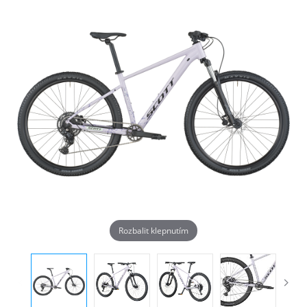
Rozbalit klepnutím