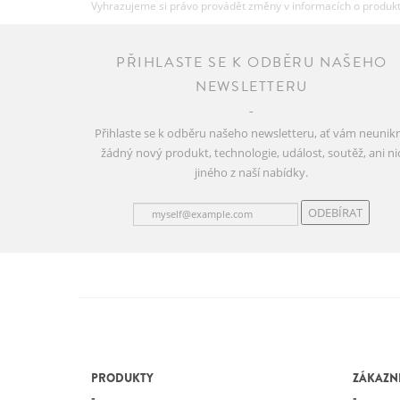
Vyhrazujeme si právo provádět změny v informacích o produkte
PŘIHLASTE SE K ODBĚRU NAŠEHO
NEWSLETTERU
Přihlaste se k odběru našeho newsletteru, ať vám neunik
žádný nový produkt, technologie, událost, soutěž, ani ni
jiného z naší nabídky.
ODEBÍRAT
PRODUKTY
ZÁKAZNI