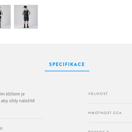
SPECIFIKACE
ým kšiltem je
VELIKOST
aby vždy náležitě
HMOTNOST CCA
no