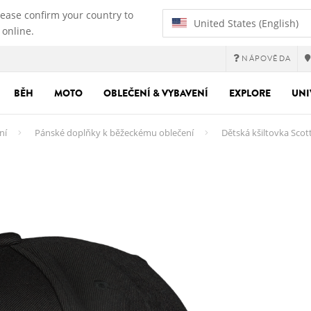
lease confirm your country to
United States (English)
 online.
NÁPOVĚDA
BĚH
MOTO
OBLEČENÍ & VYBAVENÍ
EXPLORE
UNI
ní
Pánské doplňky k běžeckému oblečení
Dětská kšiltovka Scott