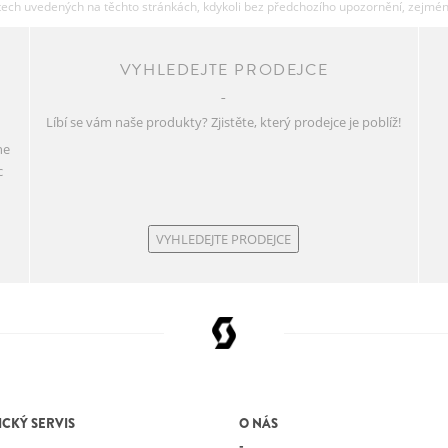
ch uvedených na těchto stránkách, kdykoli bez předchozího upozornění, zejména 
VYHLEDEJTE PRODEJCE
Líbí se vám naše produkty? Zjistěte, který prodejce je poblíž!
ne
c
VYHLEDEJTE PRODEJCE
CKÝ SERVIS
O NÁS