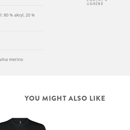
POKYNY K
ÚDRŽBĚ
l: 80 % akryl, 20 %
 vlna merino
YOU MIGHT ALSO LIKE