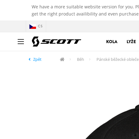
We have a more suitable website version for you. P
get the right product availibility and even purchase
CS
KOLA
LYŽE
Zpět
Běh
Pánské běžecké obleče