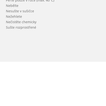
Perte pouze v ruce (max. 40°C)
Nebělte
Nesušte v sušičce
Nežehlete
Nečistěte chemicky
Sušte rozprostřené