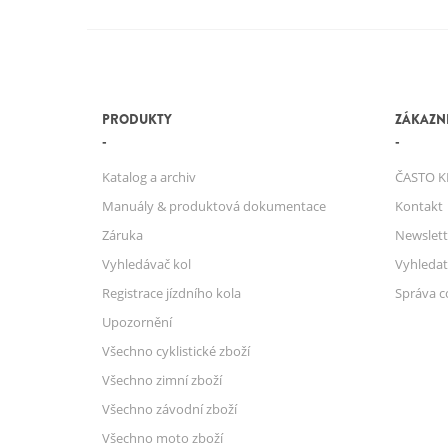
PRODUKTY
ZÁKAZNI
Katalog a archiv
ČASTO K
Manuály & produktová dokumentace
Kontakt
Záruka
Newslett
Vyhledávač kol
Vyhledat
Registrace jízdního kola
Správa c
Upozornění
Všechno cyklistické zboží
Všechno zimní zboží
Všechno závodní zboží
Všechno moto zboží