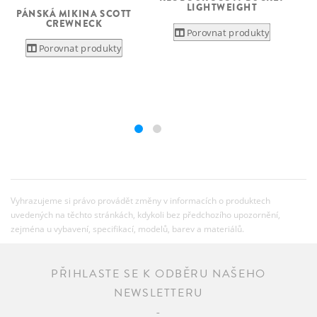
LIGHTWEIGHT
PÁNSKÁ MIKINA SCOTT
CREWNECK
Porovnat produkty
Porovnat produkty
Vyhrazujeme si právo provádět změny v informacích o produktech
uvedených na těchto stránkách, kdykoli bez předchozího upozornění,
zejména u vybavení, specifikací, modelů, barev a materiálů.
PŘIHLASTE SE K ODBĚRU NAŠEHO
NEWSLETTERU