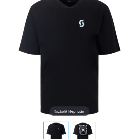
Rozbalit klepnutím