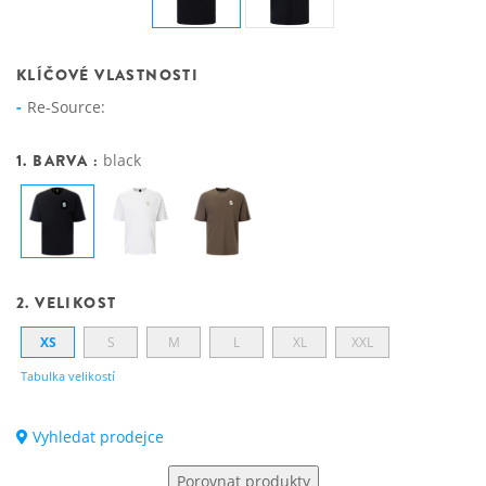
KLÍČOVÉ VLASTNOSTI
Re-Source:
1. BARVA :
black
2. VELIKOST
XS
S
M
L
XL
XXL
Tabulka velikostí
Vyhledat prodejce
Porovnat produkty