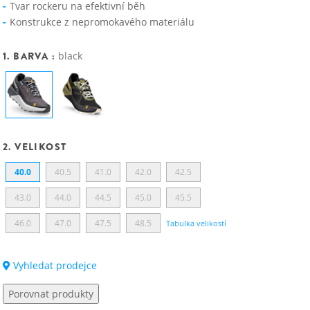
Tvar rockeru na efektivní běh
Konstrukce z nepromokavého materiálu
1. BARVA :
black
2. VELIKOST
40.0
40.5
41.0
42.0
42.5
43.0
44.0
44.5
45.0
45.5
46.0
47.0
47.5
48.5
Tabulka velikostí
Vyhledat prodejce
Porovnat produkty