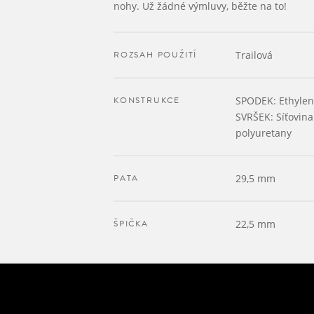
nohy. Už žádné výmluvy, běžte na to!
ROZSAH POUŽITÍ
Trailová
KONSTRUKCE
SPODEK: Ethylenv
SVRŠEK: Síťovina
polyuretany
PATA
29,5 mm
ŠPIČKA
22,5 mm