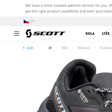
We have a more suitable website version for you. P
get the right product availibility and even purchase
CS
KOLA
LYŽE
Zpět
Běh
Běžecké
Trailov