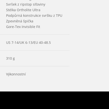
Svršek z ripstop síťoviny
Stélka Ortholite Ultra
Podpůrná konstrukce svršku z TPU
Zpevněná špička
Gore-Tex Invisible Fit
US 7-14/UK 6-13/EU 40-48.5
310 g
Výkonnostní