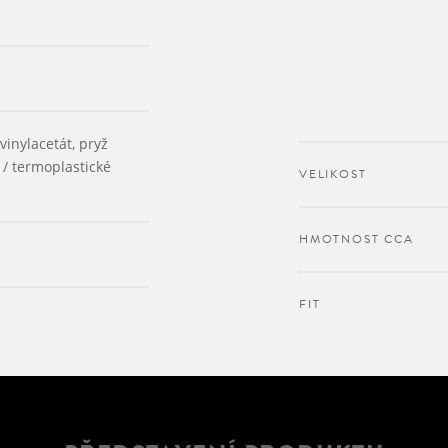
inylacetát, pryž
 / termoplastické
VELIKOST
HMOTNOST CCA
FIT