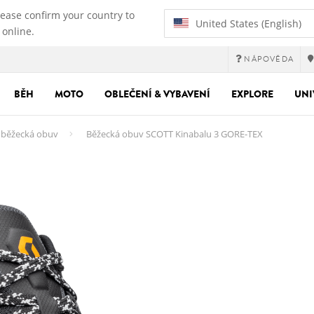
lease confirm your country to
United States (English)
 online.
NÁPOVĚDA
BĚH
MOTO
OBLEČENÍ & VYBAVENÍ
EXPLORE
UNI
á běžecká obuv
Běžecká obuv SCOTT Kinabalu 3 GORE-TEX