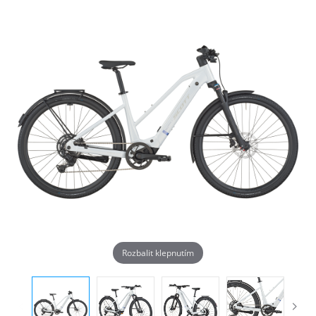
Rozbalit klepnutím