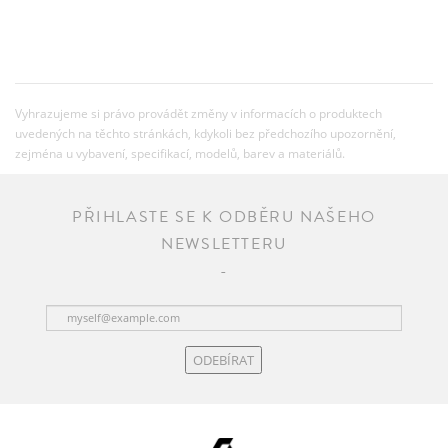
Vyhrazujeme si právo provádět změny v informacích o produktech
uvedených na těchto stránkách, kdykoli bez předchozího upozornění,
zejména u vybavení, specifikací, modelů, barev a materiálů.
PŘIHLASTE SE K ODBĚRU NAŠEHO
NEWSLETTERU
ODEBÍRAT