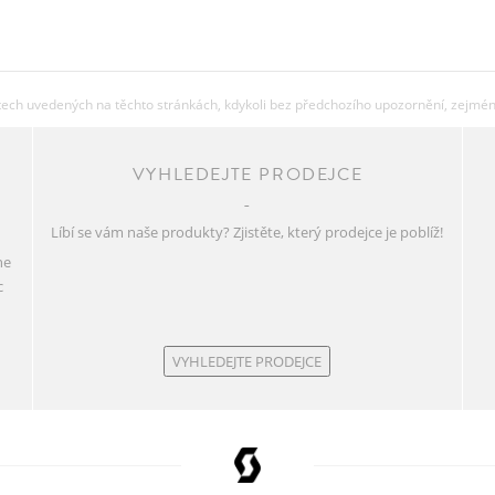
ch uvedených na těchto stránkách, kdykoli bez předchozího upozornění, zejména 
VYHLEDEJTE PRODEJCE
Líbí se vám naše produkty? Zjistěte, který prodejce je poblíž!
ne
c
VYHLEDEJTE PRODEJCE