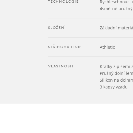
TECHNOLOGIE
Rychleschnoucí 
4směrně pružný
SLOŽENÍ
Základní materiá
STŘIHOVÁ LINIE
Athletic
VLASTNOSTI
Krátký zip semi-
Pružný dolní le
Silikon na dolní
3 kapsy vzadu