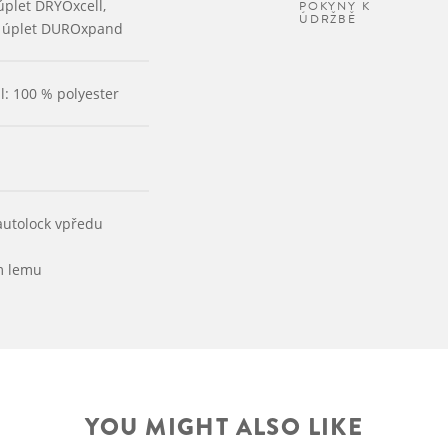
úplet DRYOxcell,
POKYNY K
ÚDRŽBĚ
 úplet DUROxpand
l: 100 % polyester
autolock vpředu
m
m lemu
YOU MIGHT ALSO LIKE