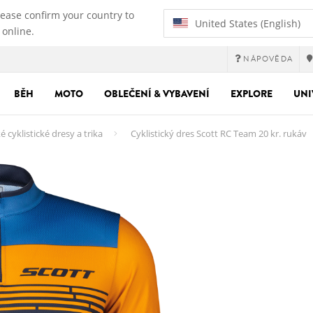
lease confirm your country to
United States (English)
 online.
NÁPOVĚDA
BĚH
MOTO
OBLEČENÍ & VYBAVENÍ
EXPLORE
UNI
 cyklistické dresy a trika
Cyklistický dres Scott RC Team 20 kr. rukáv