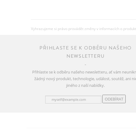
Vyhrazujeme si právo provádět změny v informacích o produkte
PŘIHLASTE SE K ODBĚRU NAŠEHO
NEWSLETTERU
Přihlaste se k odběru našeho newsletteru, ať vám neunik
žádný nový produkt, technologie, událost, soutěž, ani ni
jiného z naší nabídky.
ODEBÍRAT