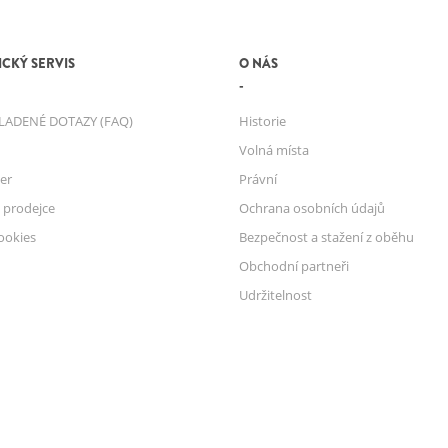
CKÝ SERVIS
O NÁS
LADENÉ DOTAZY (FAQ)
Historie
Volná místa
er
Právní
 prodejce
Ochrana osobních údajů
ookies
Bezpečnost a stažení z oběhu
Obchodní partneři
Udržitelnost