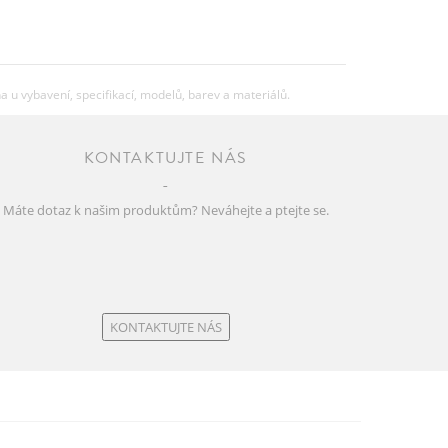
u vybavení, specifikací, modelů, barev a materiálů.
KONTAKTUJTE NÁS
Máte dotaz k našim produktům? Neváhejte a ptejte se.
KONTAKTUJTE NÁS