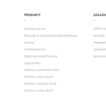
PRODUKTY
ZÁKAZNI
Katalog a archiv
ČASTO K
Manuály & produktová dokumentace
Kontakt
Záruka
Newslett
Vyhledávač kol
Vyhledat
Registrace jízdního kola
Správa c
Upozornění
Všechno cyklistické zboží
Všechno zimní zboží
Všechno závodní zboží
Všechno moto zboží