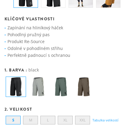
KLÍČOVÉ VLASTNOSTI
Zapínání na hliníkový háček
Pohodlný pružný pas
Produkt Re-Source
Odolné v pohodlném střihu
Perfektně padnoucí s ochranou
1. BARVA :
black
2. VELIKOST
S
M
L
XL
XXL
Tabulka velikostí