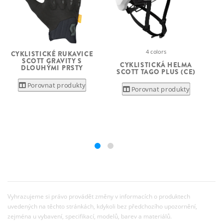
4 colors
CYKLISTICKÉ RUKAVICE
SCOTT GRAVITY S
CYKLISTICKÁ HELMA
DLOUHÝMI PRSTY
SCOTT TAGO PLUS (CE)
Porovnat produkty
Porovnat produkty
Vyhrazujeme si právo provádět změny v informacích o produktech
uvedených na těchto stránkách, kdykoli bez předchozího upozornění,
zejména u vybavení, specifikací, modelů, barev a materiálů.