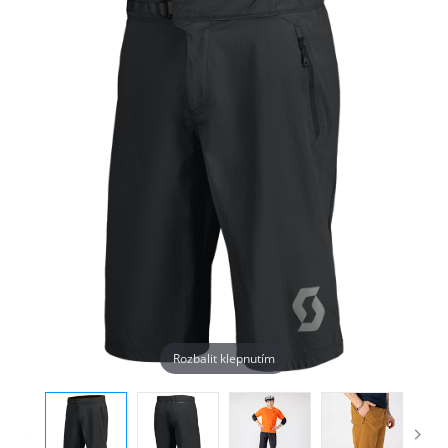
Rozbalit klepnutím