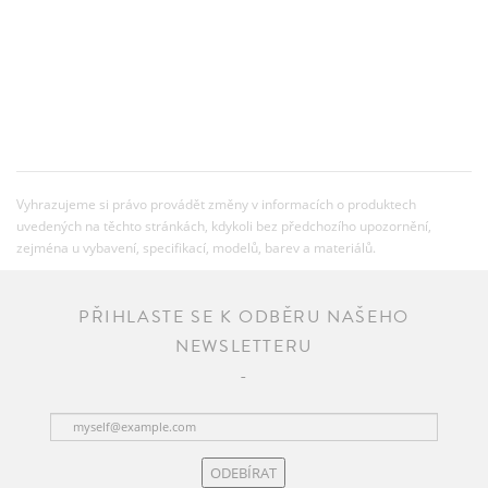
Vyhrazujeme si právo provádět změny v informacích o produktech
uvedených na těchto stránkách, kdykoli bez předchozího upozornění,
zejména u vybavení, specifikací, modelů, barev a materiálů.
PŘIHLASTE SE K ODBĚRU NAŠEHO
NEWSLETTERU
ODEBÍRAT