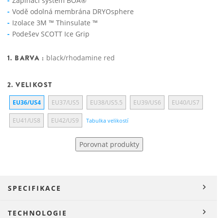
Zapínací systém BOA®
Vodě odolná membrána DRYOsphere
Izolace 3M ™ Thinsulate ™
Podešev SCOTT Ice Grip
1. BARVA :
black/rhodamine red
2. VELIKOST
EU36/US4
EU37/US5
EU38/US5.5
EU39/US6
EU40/US7
EU41/US8
EU42/US9
Tabulka velikostí
Porovnat produkty
SPECIFIKACE
TECHNOLOGIE