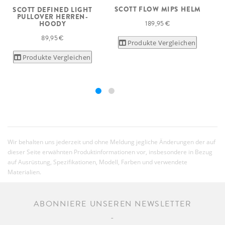
SCOTT FLOW MIPS HELM
SCOTT DEFINED LIGHT
PULLOVER HERREN-
189,95 €
HOODY
89,95 €
Produkte Vergleichen
Produkte Vergleichen
Wir behalten uns jederzeit und ohne Meldung jegliche Änderungen der auf
dieser Seite erwähnten Produktinformationen vor, insbesondere in Bezug
auf Ausrüstung, Spezifikationen, Modell, Farben und verwendete
Materialien.
ABONNIERE UNSEREN NEWSLETTER