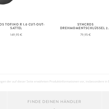
S TOFINO R 1.0 CUT-OUT-
SYNCROS
SATTEL
DREHMOMENTSCHLÜSSEL 2.
149,95 €
79,95 €
gen der auf dieser Seite erwähnten Produktinformationen vor, insbesondere in 
FINDE DEINEN HÄNDLER