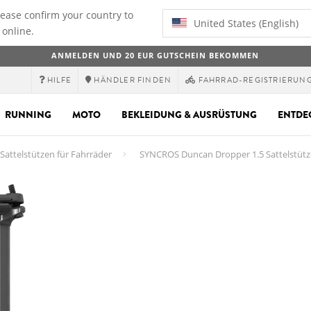
lease confirm your country to
United States (English)
 online.
ANMELDEN UND 20 EUR GUTSCHEIN BEKOMMEN
HILFE
HÄNDLER FINDEN
FAHRRAD-REGISTRIERUN
RUNNING
MOTO
BEKLEIDUNG & AUSRÜSTUNG
ENTDE
Sattelstützen für Fahrräder
SYNCROS Duncan Dropper 1.5 Sattelstüt