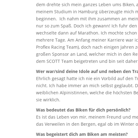
dem drehte sich mein ganzes Leben ums Biken, 
meinem Studium in Hamburg überzeugte mich me
beginnen. Ich nahm mit ihm zusammen an meinem
nur so zum Spaß. Doch ich gewann! Ich fuhr de
wechselte dann auf Marathon. Ich mochte schon
mehrere Tage. Am Anfang meiner Karriere war ich
Proflex Racing Team), doch nach einigen Jahren 
großen Sponsor an Land, welcher mich in den Ren
dem SCOTT Team beigetreten und bin seit daher s
Wer war/sind deine Idole auf und neben den Tra
Ehrlich gesagt hatte ich nie ein Vorbild auf den T
nicht. Ich habe immer an mich selbst geglaubt. D
weiblichen Alpinistinnen, welche die höchsten 
sie wirklich.
Was bedeutet das Biken für dich persönlich?
Es ist das Leben von mir, meinem Freund und me
das Verweilen in den Bergen, egal ob im Winte
Was begeistert dich am Biken am meisten?