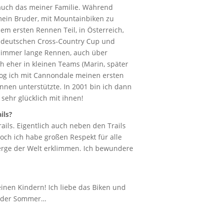
auch das meiner Familie. Während
in Bruder, mit Mountainbiken zu
 ersten Rennen Teil, in Österreich,
n deutschen Cross-Country Cup und
 immer lange Rennen, auch über
 eher in kleinen Teams (Marin, später
zog ich mit Cannondale meinen ersten
nen unterstützte. In 2001 bin ich dann
ehr glücklich mit ihnen!
ils?
rails. Eigentlich auch neben den Trails
och ich habe großen Respekt für alle
Berge der Welt erklimmen. Ich bewundere
inen Kindern! Ich liebe das Biken und
r oder Sommer…