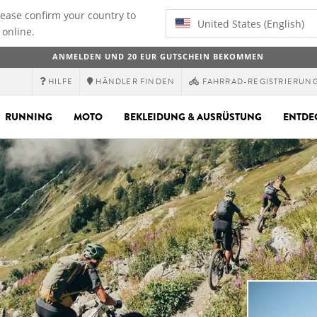
lease confirm your country to
United States (English)
 online.
ANMELDEN UND 20 EUR GUTSCHEIN BEKOMMEN
HILFE
HÄNDLER FINDEN
FAHRRAD-REGISTRIERUN
RUNNING
MOTO
BEKLEIDUNG & AUSRÜSTUNG
ENTDE