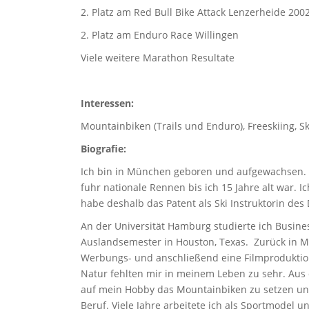
2. Platz am Red Bull Bike Attack Lenzerheide 200
2. Platz am Enduro Race Willingen
Viele weitere Marathon Resultate
Interessen:
Mountainbiken (Trails und Enduro), Freeskiing, S
Biografie:
Ich bin in München geboren und aufgewachsen. Fr
fuhr nationale Rennen bis ich 15 Jahre alt war. 
habe deshalb das Patent als Ski Instruktorin des
An der Universität Hamburg studierte ich Busine
Auslandsemester in Houston, Texas. Zurück in Mü
Werbungs- und anschließend eine Filmproduktio
Natur fehlten mir in meinem Leben zu sehr. Aus 
auf mein Hobby das Mountainbiken zu setzen u
Beruf. Viele Jahre arbeitete ich als Sportmodel un