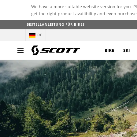
We have a more suitable website version for you. P
get the right product availibility and even purchase
BESTELLANLEITUNG FÜR BIKES
DE
BIKE
SKI