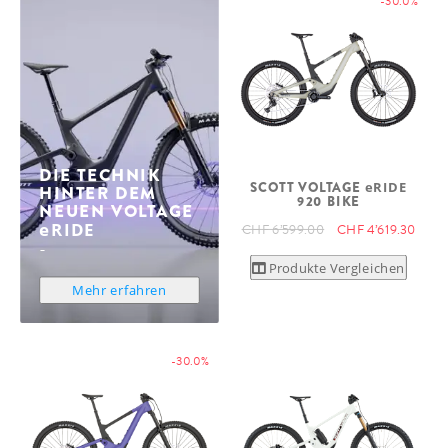
-30.0%
DIE TECHNIK
SCOTT VOLTAGE
eRIDE
HINTER DEM
920 BIKE
NEUEN VOLTAGE
eRIDE
CHF 6’599.00
CHF 4’619.30
Produkte Vergleichen
Mehr erfahren
-30.0%