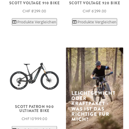
SCOTT VOLTAGE 910 BIKE
SCOTT VOLTAGE 920 BIKE
CHF 8’299.00
CHF 6’299.00
Produkte Vergleichen
Produkte Vergleichen
LEICHTGEWICHT
ODER
KRAFTPAKET -
SCOTT PATRON 900
WAS IST DAS
ULTIMATE BIKE
RICHTIGE FÜR
MICH?
CHF 10’999.00