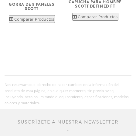
CAPUCHA PARA HOMBRE
GORRA DE 5 PANELES
SCOTT DEFINED FT
SCOTT
Comparar Productos
Comparar Productos
Nos reservamos el derecho de hacer cambios en la información del
producto de esta página, en cualquier momento, sin previo aviso,
incluyendo, pero no limitando el equipamiento, especificaciones, modelos,
colores y materiales.
SUSCRÍBETE A NUESTRA NEWSLETTER