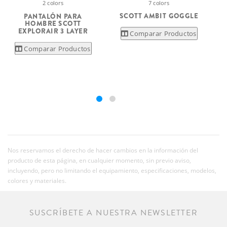
7 colors
2 colors
SCOTT AMBIT GOGGLE
PANTALÓN PARA
HOMBRE SCOTT
EXPLORAIR 3 LAYER
Comparar Productos
Comparar Productos
Nos reservamos el derecho de hacer cambios en la información del
producto de esta página, en cualquier momento, sin previo aviso,
incluyendo, pero no limitando el equipamiento, especificaciones, modelos,
colores y materiales.
SUSCRÍBETE A NUESTRA NEWSLETTER