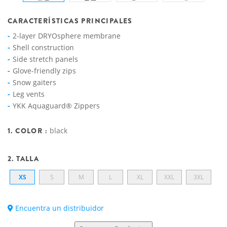
CARACTERÍSTICAS PRINCIPALES
2-layer DRYOsphere membrane
Shell construction
Side stretch panels
Glove-friendly zips
Snow gaiters
Leg vents
YKK Aquaguard® Zippers
1. COLOR :
black
2. TALLA
XS
S
M
L
XL
XXL
3XL
Encuentra un distribuidor