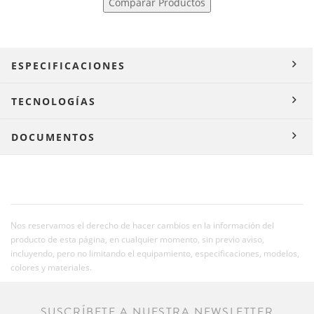
Comparar Productos
ESPECIFICACIONES
TECNOLOGÍAS
DOCUMENTOS
Nos reservamos el derecho de hacer cambios en la información del
producto de esta página, en cualquier momento, sin previo aviso,
incluyendo, pero no limitando el equipamiento, especificaciones, modelos,
colores y materiales.
SUSCRÍBETE A NUESTRA NEWSLETTER