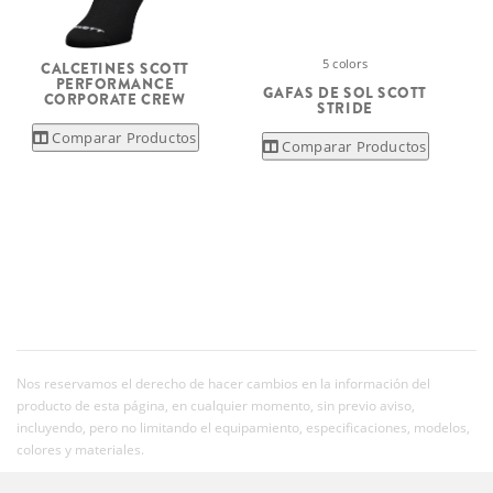
5 colors
CALCETINES SCOTT
PERFORMANCE
GAFAS DE SOL SCOTT
CORPORATE CREW
STRIDE
Comparar Productos
Comparar Productos
Nos reservamos el derecho de hacer cambios en la información del
producto de esta página, en cualquier momento, sin previo aviso,
incluyendo, pero no limitando el equipamiento, especificaciones, modelos,
colores y materiales.