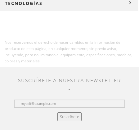
TECNOLOGÍAS
Nos reservamos el derecho de hacer cambios en la información del
producto de esta página, en cualquier momento, sin previo aviso,
incluyendo, pero no limitando el equipamiento, especificaciones, modelos,
colores y materiales.
SUSCRÍBETE A NUESTRA NEWSLETTER
Suscríbete