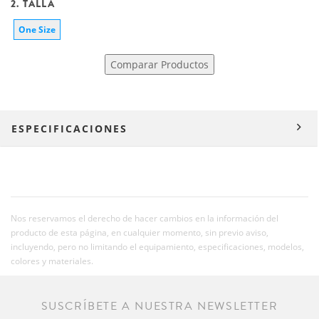
2. TALLA
One Size
Comparar Productos
ESPECIFICACIONES
Nos reservamos el derecho de hacer cambios en la información del
producto de esta página, en cualquier momento, sin previo aviso,
incluyendo, pero no limitando el equipamiento, especificaciones, modelos,
colores y materiales.
SUSCRÍBETE A NUESTRA NEWSLETTER