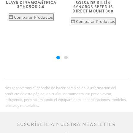
LLAVE DINAMOMÉTRICA
BOLSA DE SILLÍN
SYNCROS 2.0
SYNCROS SPEED IS
DIRECT MOUNT 300
Comparar Productos
Comparar Productos
Nos reservamos el derecho de hacer cambios en la información del
producto de esta página, en cualquier momento, sin previo aviso,
incluyendo, pero no limitando el equipamiento, especificaciones, modelos,
colores y materiales.
SUSCRÍBETE A NUESTRA NEWSLETTER