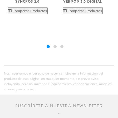
SYNCROS 2.0
VERNON 2.0 DIGITAL
Comparar Productos
Comparar Productos
Nos reservamos el derecho de hacer cambios en la información del
producto de esta página, en cualquier momento, sin previo aviso,
incluyendo, pero no limitando el equipamiento, especificaciones, modelos,
colores y materiales.
SUSCRÍBETE A NUESTRA NEWSLETTER