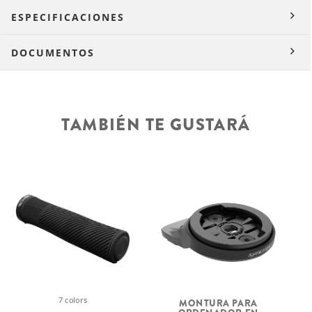
ESPECIFICACIONES
DOCUMENTOS
TAMBIÉN TE GUSTARÁ
7 colors
P
MONTURA PARA