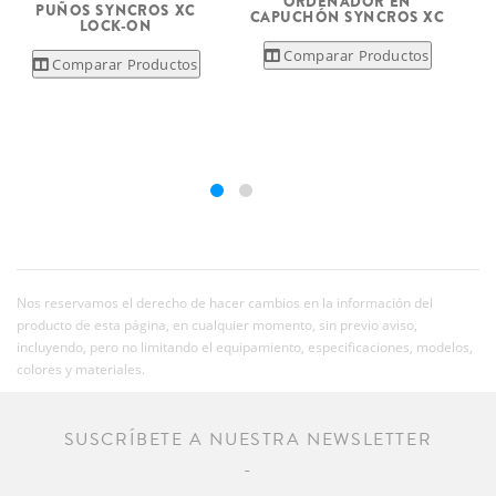
ORDENADOR EN
PUÑOS SYNCROS XC
CAPUCHÓN SYNCROS XC
LOCK-ON
Comparar Productos
Comparar Productos
Nos reservamos el derecho de hacer cambios en la información del
producto de esta página, en cualquier momento, sin previo aviso,
incluyendo, pero no limitando el equipamiento, especificaciones, modelos,
colores y materiales.
SUSCRÍBETE A NUESTRA NEWSLETTER