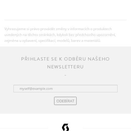
Vyhrazujeme si právo provádět změny v informacích o produktech
uvedených na těchto stránkách, kdykoli bez předchozího upozornění,
zejména u vybavení, specifikací, modelů, barev a materiálů.
PŘIHLASTE SE K ODBĚRU NAŠEHO
NEWSLETTERU
ODEBÍRAT