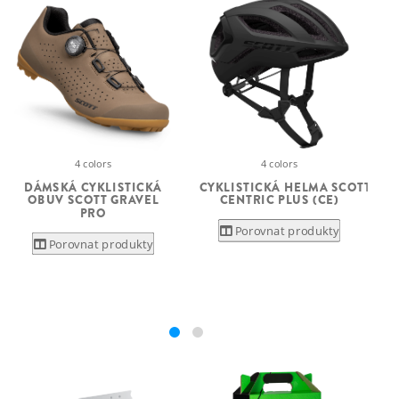
4 colors
4 colors
CYKLISTICKÁ HELMA SCOTT
DÁMSKÁ CYKLISTICKÁ
S
CENTRIC PLUS (CE)
OBUV SCOTT GRAVEL
S
PRO
Porovnat produkty
Porovnat produkty