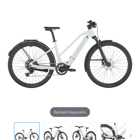
Rozbalit klepnutím