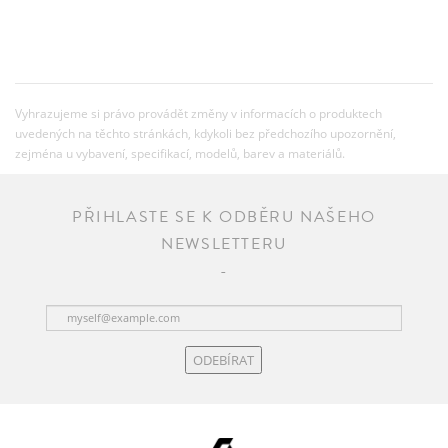
Vyhrazujeme si právo provádět změny v informacích o produktech
uvedených na těchto stránkách, kdykoli bez předchozího upozornění,
zejména u vybavení, specifikací, modelů, barev a materiálů.
PŘIHLASTE SE K ODBĚRU NAŠEHO
NEWSLETTERU
ODEBÍRAT