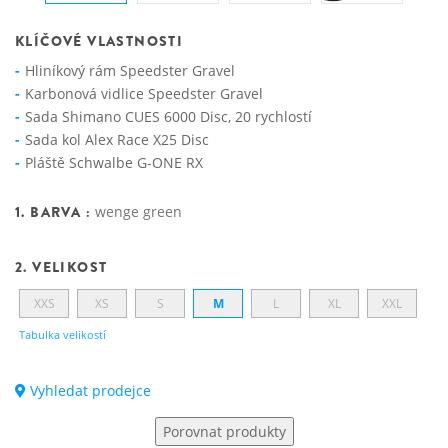
KLÍČOVÉ VLASTNOSTI
Hliníkový rám Speedster Gravel
Karbonová vidlice Speedster Gravel
Sada Shimano CUES 6000 Disc, 20 rychlostí
Sada kol Alex Race X25 Disc
Pláště Schwalbe G-ONE RX
1. BARVA :
wenge green
2. VELIKOST
XXS
XS
S
M
L
XL
XXL
Tabulka velikostí
Vyhledat prodejce
Porovnat produkty