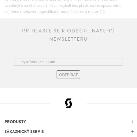
uvedených na těchto stránkách, kdykoli bez předchozího upozornění,
zejména u vybavení, specifikací, modelů, barev a materiálů.
PŘIHLASTE SE K ODBĚRU NAŠEHO
NEWSLETTERU
ODEBÍRAT
PRODUKTY
ZÁKAZNICKÝ SERVIS