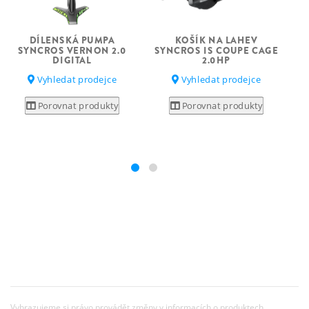
DÍLENSKÁ PUMPA
KOŠÍK NA LAHEV
SYNCROS VERNON 2.0
SYNCROS IS COUPE CAGE
DIGITAL
2.0HP
S
Vyhledat prodejce
Vyhledat prodejce
Porovnat produkty
Porovnat produkty
Vyhrazujeme si právo provádět změny v informacích o produktech