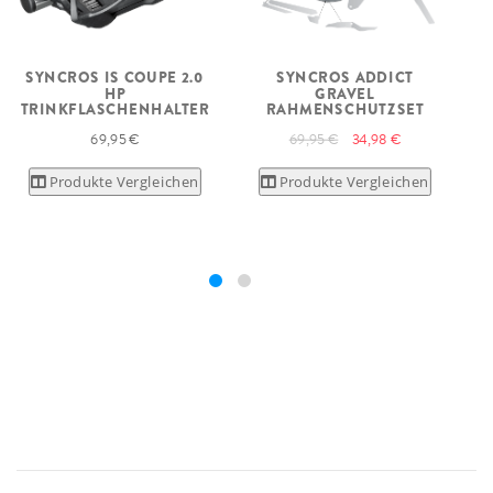
SYNCROS IS COUPE 2.0
SYNCROS ADDICT
S
HP
GRAVEL
TRINKFLASCHENHALTER
RAHMENSCHUTZSET
69,95 €
69,95 €
34,98 €
Produkte Vergleichen
Produkte Vergleichen