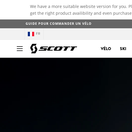
We have a more suitable website version for you. P
get the right product availibility and even purchase
GUIDE POUR COMMANDER UN VÉLO
FR
VÉLO
SKI