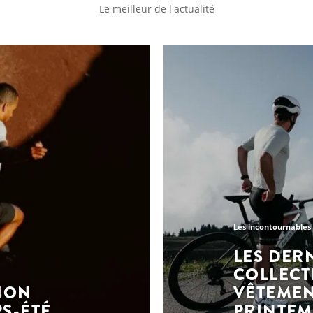
Le meilleur de l'actualité
Les incontournables 
LES DER
COLLECT
ION
VÊTEMEN
S-ÉTÉ
PRINTEM