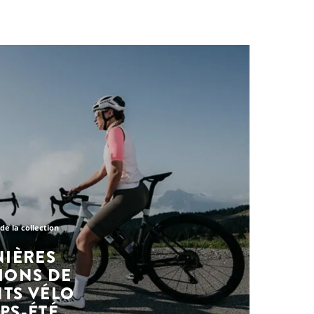
de la collection
NIÈRES
IONS DE
TS VÉLO
PS-ÉTÉ