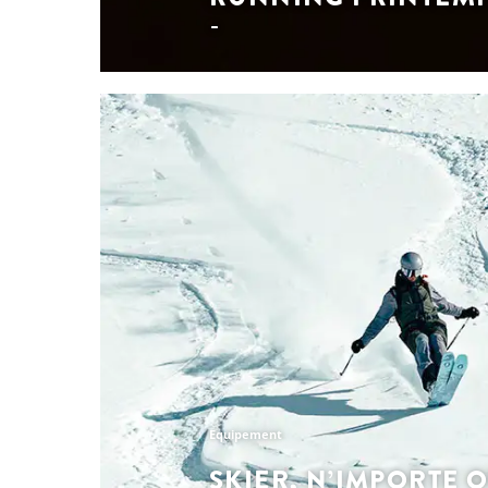
Les incontournables
NOUVELLE COLLE
RUNNING PRINTEM
La collection running printemps-été SCOTT m
au plus haut et ton allure toujours stable.
course, quelle que soit la ligne que tu chois
produit est conçu avec expertise pour maxi
confort et durabilité.
Découvre la collection
Equipement
SKIER, N’IMPORTE 