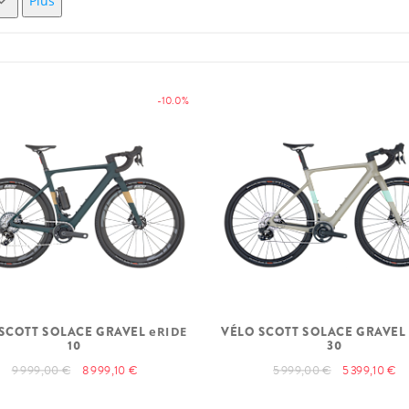
Plus
-10.0%
SCOTT SOLACE GRAVEL
eRIDE
VÉLO SCOTT SOLACE GRAVE
10
30
9 999,00 €
8 999,10 €
5 999,00 €
5 399,10 €