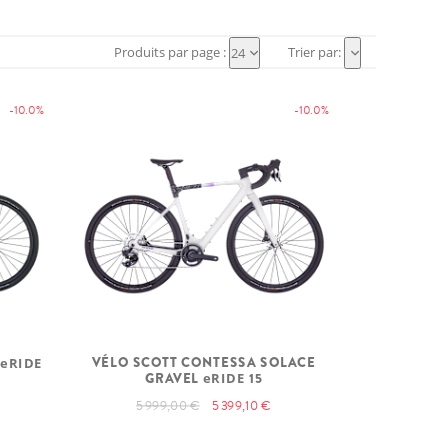
Produits par page :
Trier par:
24
-10.0%
-10.0%
VÉLO SCOTT CONTESSA SOLACE
L
eRIDE
GRAVEL
eRIDE
15
5 999,00 €
5 399,10 €