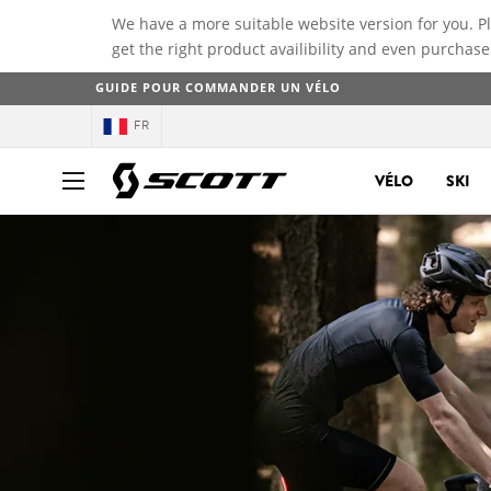
We have a more suitable website version for you. P
get the right product availibility and even purchase
GUIDE POUR COMMANDER UN VÉLO
FR
VÉLO
SKI