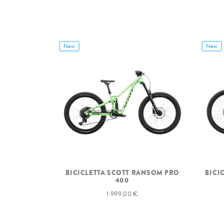
New
New
BICICLETTA SCOTT RANSOM PRO
BICI
400
1.999,00 €