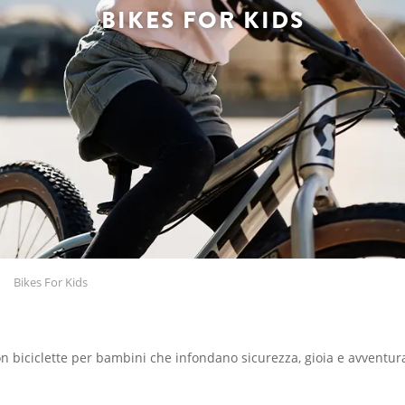
BIKES FOR KIDS
Bikes For Kids
on biciclette per bambini che infondano sicurezza, gioia e avventur