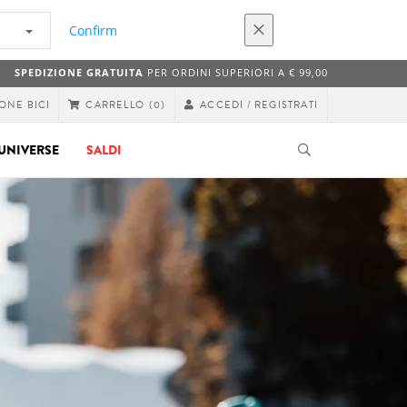
Confirm
SPEDIZIONE GRATUITA
PER ORDINI SUPERIORI A € 99,00
ONE BICI
ACCEDI / REGISTRATI
CARRELLO
(0)
UNIVERSE
SALDI