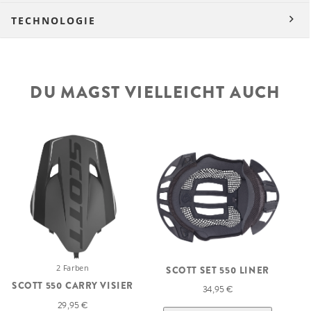
TECHNOLOGIE
DU MAGST VIELLEICHT AUCH
2 Farben
SCOTT SET 550 LINER
S
SCOTT 550 CARRY VISIER
34,95 €
29,95 €