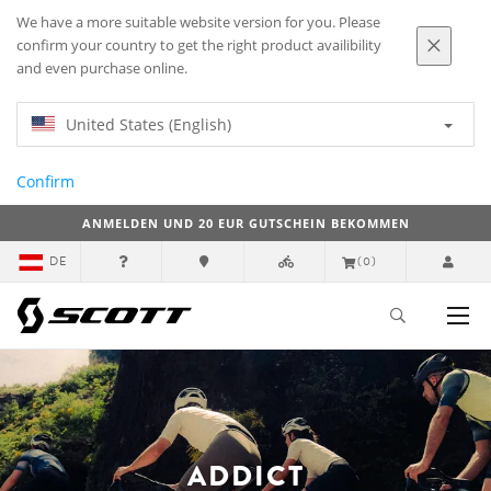
We have a more suitable website version for you. Please
confirm your country to get the right product availibility
and even purchase online.
United States (English)
Confirm
ANMELDEN UND 20 EUR GUTSCHEIN BEKOMMEN
DE
(0)
ADDICT