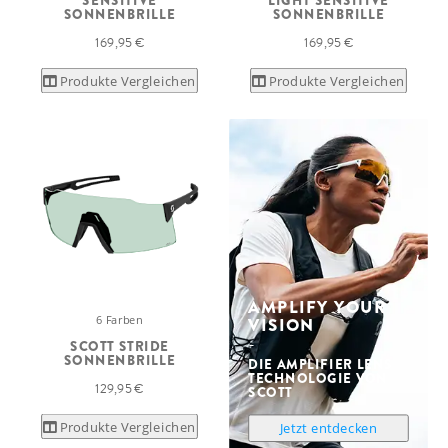
SENSITIVE
LIGHT SENSITIVE
SONNENBRILLE
SONNENBRILLE
169,95 €
169,95 €
Produkte Vergleichen
Produkte Vergleichen
AMPLIFY YOUR
6 Farben
VISION
SCOTT STRIDE
SONNENBRILLE
DIE AMPLIFIER LENS
TECHNOLOGIE VON
129,95 €
SCOTT
Produkte Vergleichen
Jetzt entdecken