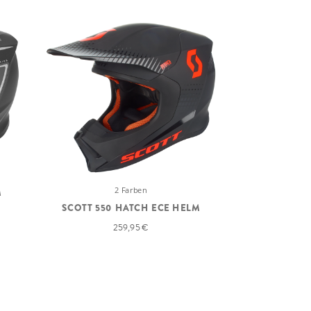
2 Farben
M
SCOTT 55
SCOTT 550 HATCH ECE HELM
259,95 €