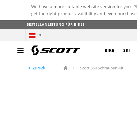
We have a more suitable website version for you. P
get the right product availibility and even purchase
BESTELLANLEITUNG FÜR BIKES
DE
BIKE
SKI
Zurück
Scott 550 Schrauben-Kit