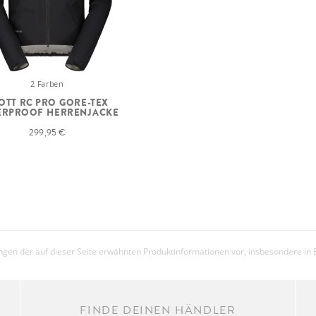
2 Farben
OTT RC PRO GORE-TEX
ERPROOF HERRENJACKE
299,95 €
gen der auf dieser Seite erwähnten Produktinformationen vor, insbesondere in 
FINDE DEINEN HÄNDLER