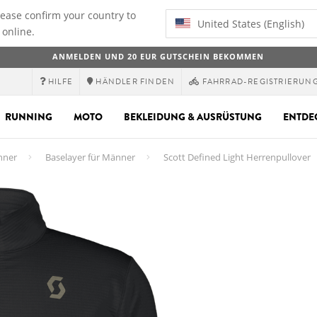
lease confirm your country to
United States (English)
 online.
ANMELDEN UND 20 EUR GUTSCHEIN BEKOMMEN
HILFE
HÄNDLER FINDEN
FAHRRAD-REGISTRIERUN
RUNNING
MOTO
BEKLEIDUNG & AUSRÜSTUNG
ENTDE
nner
Baselayer für Männer
Scott Defined Light Herrenpullover