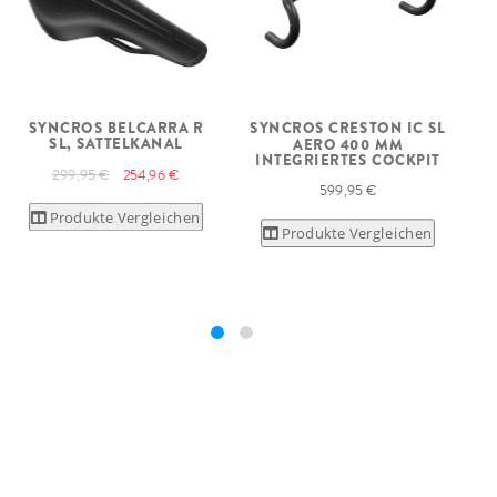
SYNCROS BELCARRA R
SYNCROS CRESTON IC SL
SL, SATTELKANAL
T
AERO 400 MM
INTEGRIERTES COCKPIT
299,95 €
254,96 €
599,95 €
Produkte Vergleichen
Produkte Vergleichen