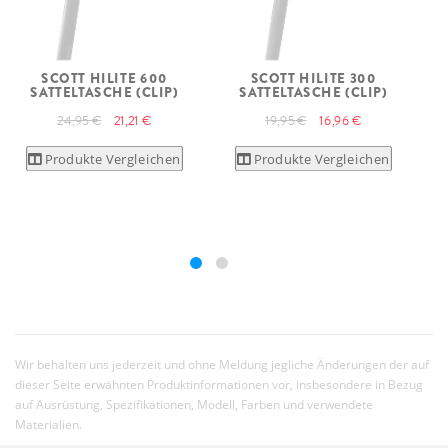
SCOTT HILITE 600
SCOTT HILITE 300
SATTELTASCHE (CLIP)
SATTELTASCHE (CLIP)
24,95 €
21,21 €
19,95 €
16,96 €
Produkte Vergleichen
Produkte Vergleichen
Wir behalten uns jederzeit und ohne Meldung jegliche Änderungen der auf
dieser Seite erwähnten Produktinformationen vor, insbesondere in Bezug
auf Ausrüstung, Spezifikationen, Modell, Farben und verwendete
Materialien.