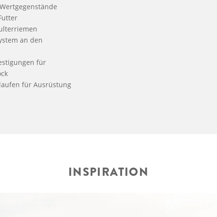
 Wertgegenstände
Futter
ulterriemen
system an den
estigungen für
ock
laufen für Ausrüstung
INSPIRATION