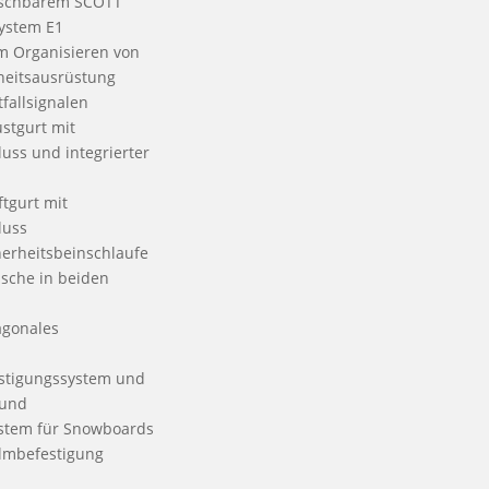
uschbarem SCOTT
System E1
m Organisieren von
rheitsausrüstung
fallsignalen
ustgurt mit
uss und integrierter
ftgurt mit
luss
herheitsbeinschlaufe
sche in beiden
agonales
stigungssystem und
 und
stem für Snowboards
mbefestigung