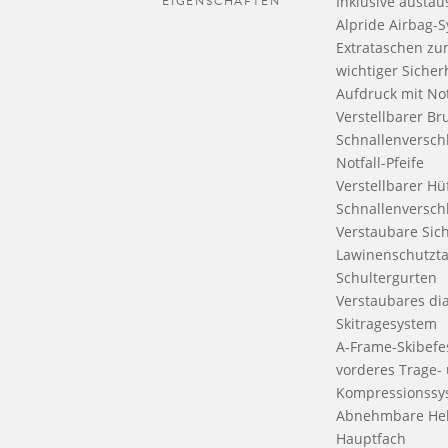
EIGENSCHAFTEN
Inklusive austa
Alpride Airbag-
Extrataschen zu
wichtiger Siche
Aufdruck mit Not
Verstellbarer Br
Schnallenverschl
Notfall-Pfeife
Verstellbarer Hü
Schnallenversch
Verstaubare Sic
Lawinenschutzta
Schultergurten
Verstaubares di
Skitragesystem
A-Frame-Skibefe
vorderes Trage-
Kompressionssy
Abnehmbare Hel
Hauptfach