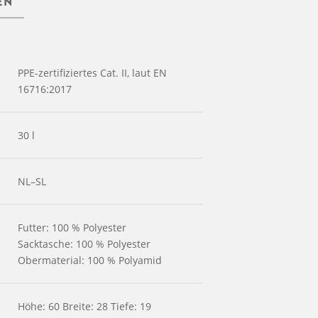
EN
PPE-zertifiziertes Cat. II, laut EN
16716:2017
30 l
NL–SL
Futter: 100 % Polyester
Sacktasche: 100 % Polyester
Obermaterial: 100 % Polyamid
Höhe: 60 Breite: 28 Tiefe: 19