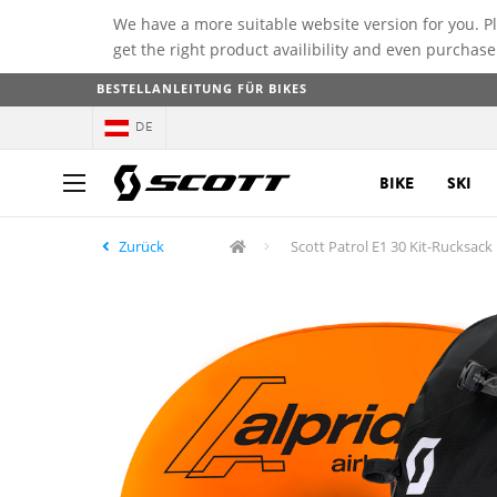
We have a more suitable website version for you. P
get the right product availibility and even purchase
BESTELLANLEITUNG FÜR BIKES
DE
BIKE
SKI
Zurück
Scott Patrol E1 30 Kit-Rucksack