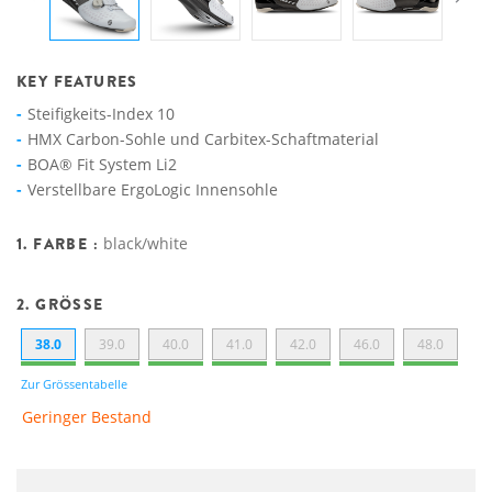
KEY FEATURES
Steifigkeits-Index 10
HMX Carbon-Sohle und Carbitex-Schaftmaterial
BOA® Fit System Li2
Verstellbare ErgoLogic Innensohle
1. FARBE :
black/white
2. GRÖSSE
38.0
39.0
40.0
41.0
42.0
46.0
48.0
Zur Grössentabelle
Geringer Bestand