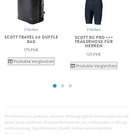
3 Farben
3 Farben
SCOTT TRAVEL 60 DUFFLE
SCOTT RC PRO +++
BAG
TRÄGERHOSE FÜR
HERREN
179,95 €
129,95 €
Produkte Vergleichen
Produkte Vergleichen
Wir behalten uns jederzeit und ohne Meldung jegliche Änderungen der auf
dieser Seite erwähnten Produktinformationen vor, insbesondere in Bezug
auf Ausrüstung, Spezifikationen, Modell, Farben und verwendete