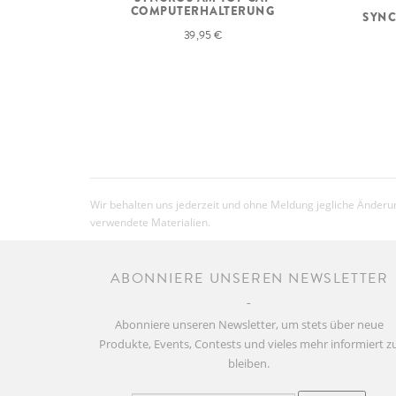
COMPUTERHALTERUNG
SYNC
39,95 €
Wir behalten uns jederzeit und ohne Meldung jegliche Änderun
verwendete Materialien.
ABONNIERE UNSEREN NEWSLETTER
Abonniere unseren Newsletter, um stets über neue
Produkte, Events, Contests und vieles mehr informiert z
bleiben.