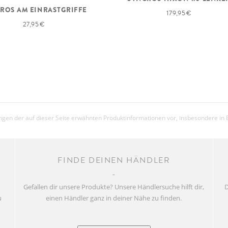
ROS AM EINRASTGRIFFE
179,95 €
27,95 €
gen der auf dieser Seite erwähnten Produktinformationen vor, insbesondere in 
FINDE DEINEN HÄNDLER
Gefallen dir unsere Produkte? Unsere Händlersuche hilft dir,
D
u
einen Händler ganz in deiner Nähe zu finden.