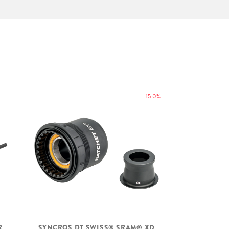
-15.0%
R
SYNCROS DT SWISS® SRAM® XD