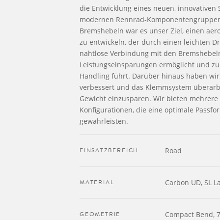
die Entwicklung eines neuen, innovativen 
modernen Rennrad-Komponentengruppen 
Bremshebeln war es unser Ziel, einen ae
zu entwickeln, der durch einen leichten D
nahtlose Verbindung mit den Bremshebel
Leistungseinsparungen ermöglicht und z
Handling führt. Darüber hinaus haben wir
verbessert und das Klemmsystem überarbe
Gewicht einzusparen. Wir bieten mehrere 
Konfigurationen, die eine optimale Passfo
gewährleisten.
EINSATZBEREICH
Road
MATERIAL
Carbon UD, SL L
GEOMETRIE
Compact Bend, 