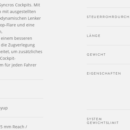
Syncros Cockpits. Mit
mit ausgestellten
STEUERROHRDURCH
rodynamischen Lenker
rop-Flare und eine
n,
LÄNGE
u einem besseren
 die Zugverlegung
itet, um zusätzliches
GEWICHT
Cockpit-
rm für jeden Fahrer
EIGENSCHAFTEN
ayup
SYSTEM
GEWICHTSLIMIT
75 mm Reach /