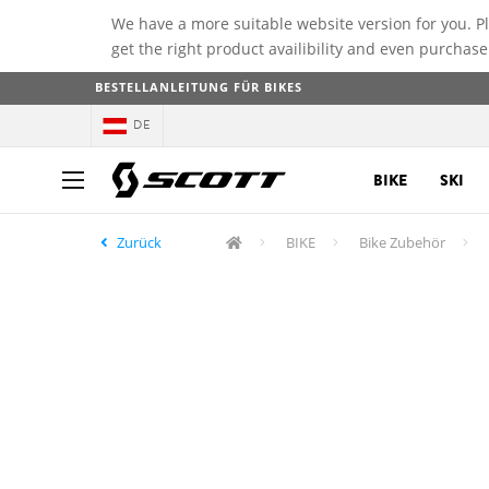
We have a more suitable website version for you. P
get the right product availibility and even purchase
BESTELLANLEITUNG FÜR BIKES
DE
BIKE
SKI
Zurück
BIKE
Bike Zubehör