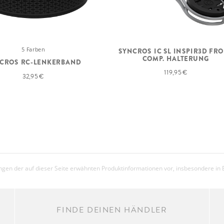
5 Farben
SYNCROS IC SL INSPIR3D FR
COMP. HALTERUNG
CROS RC-LENKERBAND
119,95 €
32,95 €
gen der auf dieser Seite erwähnten Produktinformationen vor, insbesondere in 
FINDE DEINEN HÄNDLER