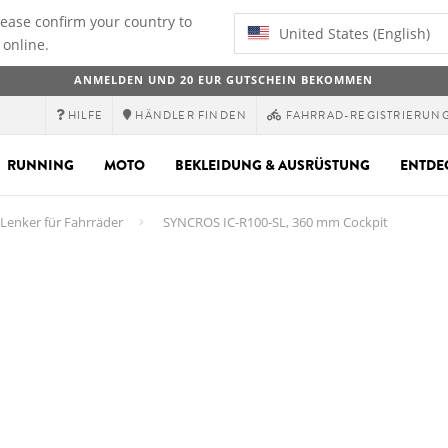
lease confirm your country to
United States (English)
 online.
ANMELDEN UND 20 EUR GUTSCHEIN BEKOMMEN
HILFE
HÄNDLER FINDEN
FAHRRAD-REGISTRIERUN
RUNNING
MOTO
BEKLEIDUNG & AUSRÜSTUNG
ENTDE
Lenker für Fahrräder
SYNCROS IC-R100-SL, 360 mm Cockpit