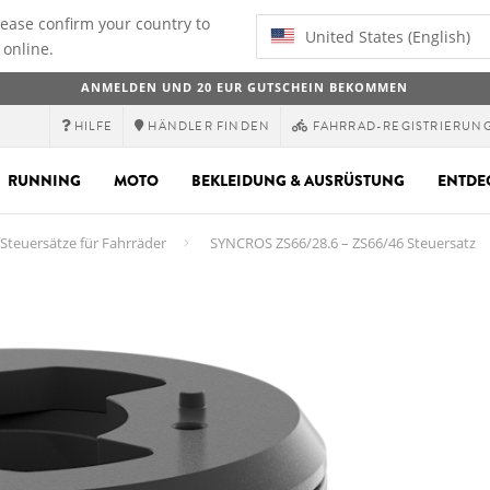
lease confirm your country to
United States (English)
 online.
ANMELDEN UND 20 EUR GUTSCHEIN BEKOMMEN
HILFE
HÄNDLER FINDEN
FAHRRAD-REGISTRIERUN
RUNNING
MOTO
BEKLEIDUNG & AUSRÜSTUNG
ENTDE
Steuersätze für Fahrräder
SYNCROS ZS66/28.6 – ZS66/46 Steuersatz