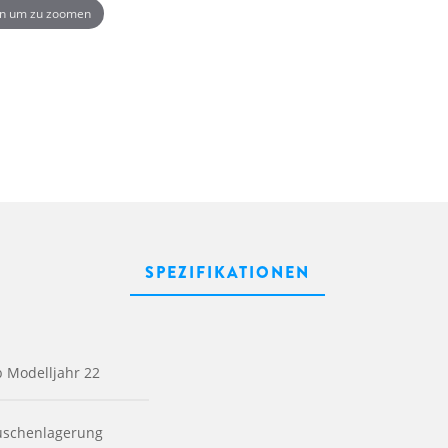
n um zu zoomen
SPEZIFIKATIONEN
b Modelljahr 22
tuschenlagerung