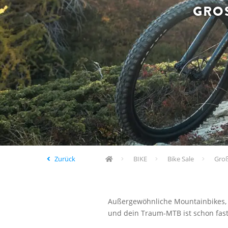
GROS
Zurück
BIKE
Bike Sale
Groß
Außergewöhnliche Mountainbikes, g
und dein Traum-MTB ist schon fast 