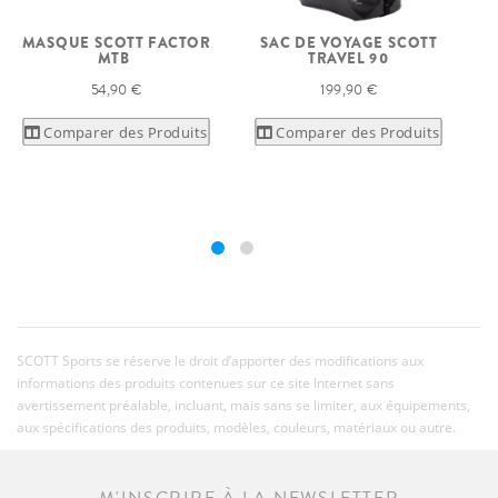
SAC DE VOYAGE SCOTT
MASQUE SCOTT FACTOR
TRAVEL 90
MTB
199,90 €
54,90 €
Comparer des Produits
Comparer des Produits
SCOTT Sports se réserve le droit d’apporter des modifications aux
informations des produits contenues sur ce site Internet sans
avertissement préalable, incluant, mais sans se limiter, aux équipements,
aux spécifications des produits, modèles, couleurs, matériaux ou autre.