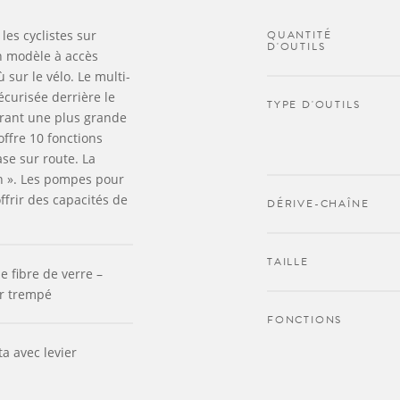
les cyclistes sur
QUANTITÉ
D'OUTILS
n modèle à accès
sur le vélo. Le multi-
écurisée derrière le
TYPE D'OUTILS
ffrant une plus grande
offre 10 fonctions
ase sur route. La
 ». Les pompes pour
frir des capacités de
DÉRIVE-CHAÎNE
TAILLE
e fibre de verre –
r trempé
FONCTIONS
a avec levier