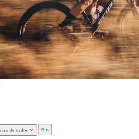
T
Plus
riau du cadre