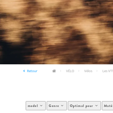
Retour
VÉLO
Vélos
Les VT
model
Genre
Optimal pour
Maté