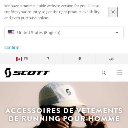
We have a more suitable website version for you. Please
confirm your country to get the right product availibility
and even purchase online.
United States (English)
Confirm
FR
ACCESSOIRES DE VÊTEMENTS
DE RUNNING POUR HOMME