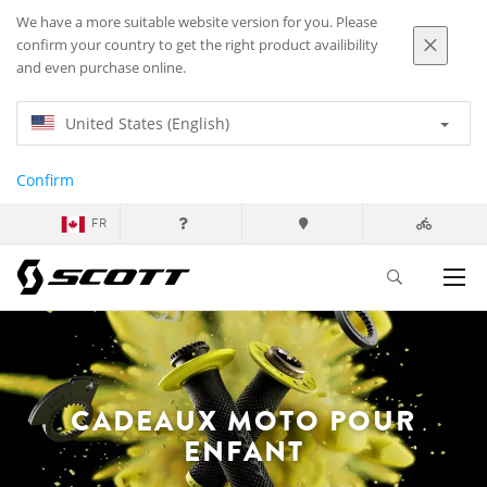
We have a more suitable website version for you. Please
confirm your country to get the right product availibility
and even purchase online.
United States (English)
Confirm
FR
CADEAUX MOTO POUR
ENFANT