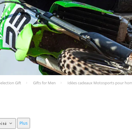
election Gift
Gifts for Men
Idées cadeaux Motosports pour h
Plus
vité