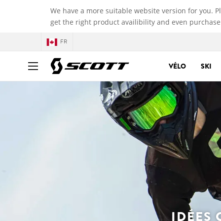
We have a more suitable website version for you. P
get the right product availibility and even purchase
FR
VÉLO
SKI
IDÉES