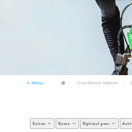
Retour
Cross Division Selection
S
Saison
Genre
Optimal pour
Acti