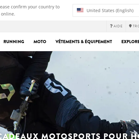
lease confirm your country to
United States (English)
 online.
AIDE
TR
RUNNING
MOTO
VÊTEMENTS & ÉQUIPEMENT
EXPLOR
 CADEAUX MOTOSPORTS POUR 