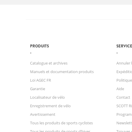
PRODUITS
SERVICE
Catalogue et archives
Annuler l
Manuels et documentation produits
Expéditio
Loi AGEC FR
Politique
Garantie
Aide
Localisateur de vélo
Contact
Enregistrement de vélo
SCOTT Ri
Avertissement
Progra
Tous les produits de sports cyclistes
Newslett
Tous les produits de sports d’hiver
Trouver 